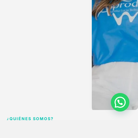
¿QUIÉNES SOMOS?
CUIDAMOS TU SONRISA CON PASIÓN Y TECNOLOGÍA
En
ASPRODONTO S.A.S
, ofrecemos tratamientos odontológicos de
alta
calidad
con tecnología avanzada y un enfoque centrado en el bienestar