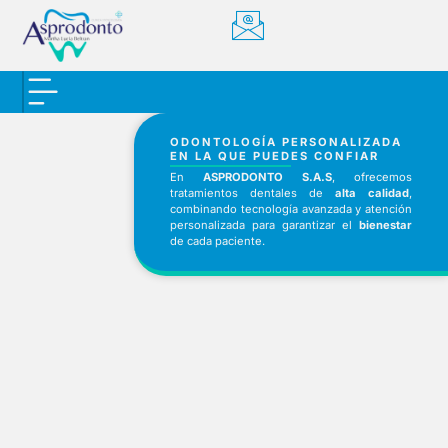
ODONTOLOGÍA PERSONALIZADA
EN LA QUE PUEDES CONFIAR
En
ASPRODONTO S.A.S
, ofrecemos
tratamientos dentales de
alta calidad
,
combinando tecnología avanzada y atención
personalizada para garantizar el
bienestar
de cada paciente.