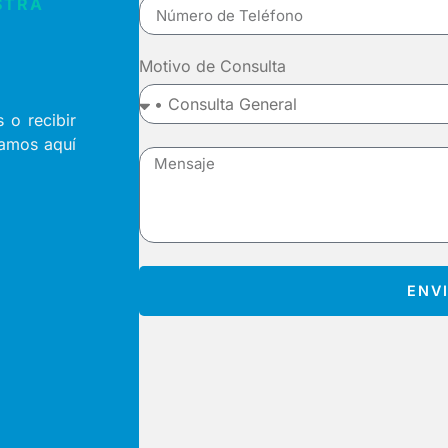
STRA
Motivo de Consulta
 o recibir
tamos aquí
ENV