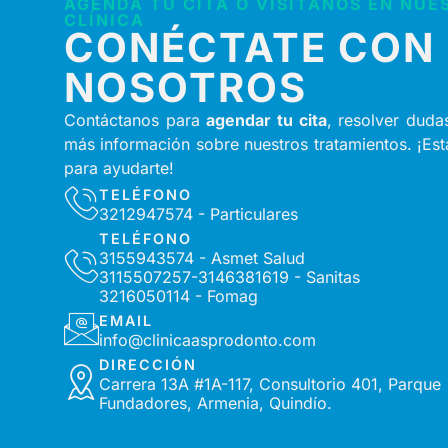
AGENDA TU CITA O VISÍTANOS EN NUE
CLÍNICA
CONÉCTATE CON
NOSOTROS
Contáctanos para
agendar tu cita
, resolver dudas
más información sobre nuestros tratamientos. ¡Es
para ayudarte!
TELÉFONO
3212947574 - Particulares
TELÉFONO
3155943574 - Asmet Salud
3115507257-3146381619 - Sanitas
3216050114 - Fomag
EMAIL
info@clinicaasprodonto.com
DIRECCIÓN
Carrera 13A #1A-117, Consultorio 401, Parque
Fundadores, Armenia, Quindío.