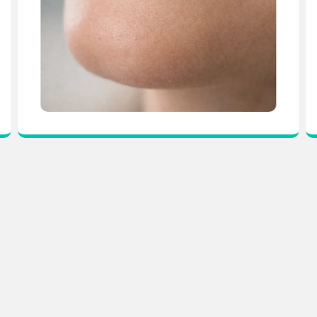
ONTÁCTANOS
UBÍCANOS
TELÉFONO
3155943574 - Asmet Salud
3115507257-3146381619 - Sanitas