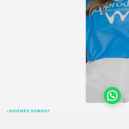
¿QUIÉNES SOMOS?
CUIDAMOS TU SONRISA CON PASIÓN Y TECNOLOGÍA
En
ASPRODONTO S.A.S
, ofrecemos tratamientos odontológicos de
alta
calidad
con tecnología avanzada y un enfoque centrado en el bienestar