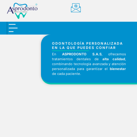
ODONTOLOGÍA PERSONALIZADA
EN LA QUE PUEDES CONFIAR
En
ASPRODONTO S.A.S
, ofrecemos
tratamientos dentales de
alta calidad
,
combinando tecnología avanzada y atención
personalizada para garantizar el
bienestar
de cada paciente.