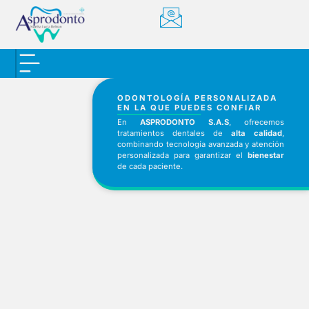
ODONTOLOGÍA PERSONALIZADA
EN LA QUE PUEDES CONFIAR
En
ASPRODONTO S.A.S
, ofrecemos
tratamientos dentales de
alta calidad
,
combinando tecnología avanzada y atención
personalizada para garantizar el
bienestar
de cada paciente.