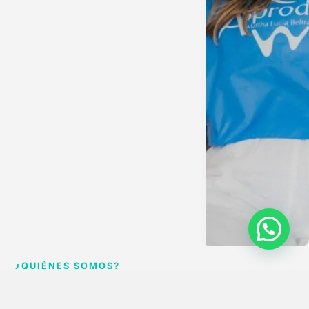
¿QUIÉNES SOMOS?
CUIDAMOS TU SONRISA CON PASIÓN Y TECNOLOGÍA
En
ASPRODONTO S.A.S
, ofrecemos tratamientos odontológicos de
alta
calidad
con tecnología avanzada y un enfoque centrado en el bienestar