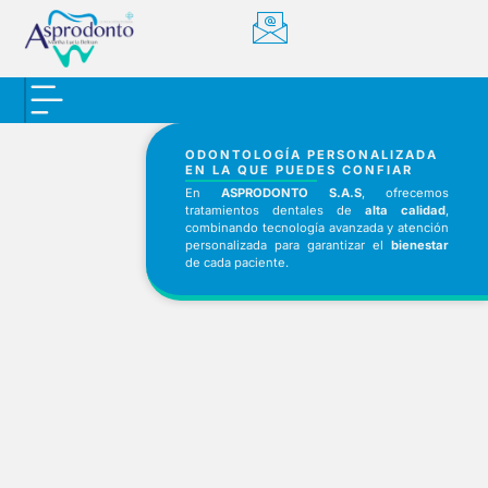
ODONTOLOGÍA PERSONALIZADA
EN LA QUE PUEDES CONFIAR
En
ASPRODONTO S.A.S
, ofrecemos
tratamientos dentales de
alta calidad
,
combinando tecnología avanzada y atención
personalizada para garantizar el
bienestar
de cada paciente.