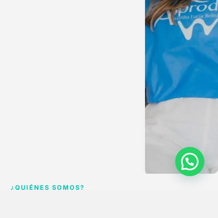
¿QUIÉNES SOMOS?
CUIDAMOS TU SONRISA CON PASIÓN Y TECNOLOGÍA
En
ASPRODONTO S.A.S
, ofrecemos tratamientos odontológicos de
alta
calidad
con tecnología avanzada y un enfoque centrado en el bienestar